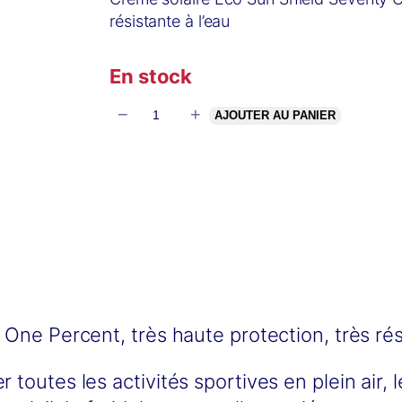
résistante à l’eau
En stock
−
+
q
AJOUTER AU PANIER
u
a
n
t
i
t
é
d
ne Percent, très haute protection, très rési
e
toutes les activités sportives en plein air,
C