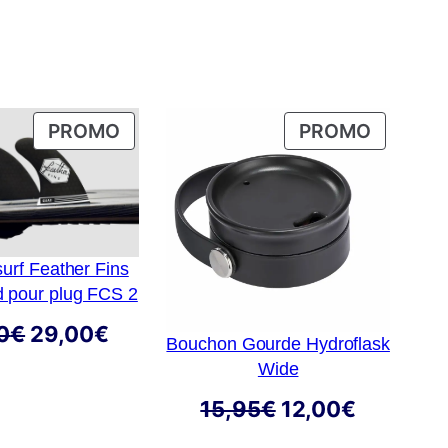
PRODUIT
PRODUI
PROMO
PROMO
EN
EN
PROMOTION
PROMOT
surf Feather Fins
 pour plug FCS 2
Le
Le
0
€
29,00
€
Bouchon Gourde Hydroflask
prix
prix
Wide
initial
actuel
Le
Le
15,95
€
12,00
€
était :
est :
prix
prix