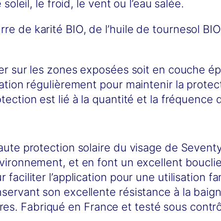
soleil, le froid, le vent ou l’eau salée.
r
è
e de karité BIO, de l’huile de tournesol BIO
m
e
s
uer sur les zones exposées soit en couche ép
o
ation régulièrement pour maintenir la protect
l
ction est lié à la quantité et la fréquence d’
a
i
r
aute protection solaire du visage de Seventy
e
vironnement, et en font un excellent bouclie
s
aciliter l’application pour une utilisation fa
u
nservant son excellente résistance à la baig
r
s. Fabriqué en France et testé sous contr
f