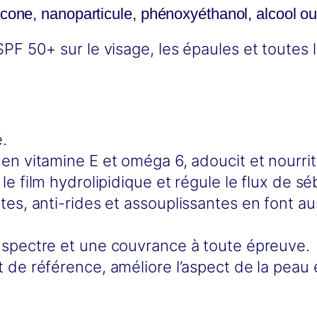
E
icone, nanoparticule, phénoxyéthanol, alcool ou
c
 SPF 50+ sur le visage, les épaules et toutes
o
S
u
n
S
é.
h
 en vitamine E et oméga 6, adoucit et nourr
i
le film hydrolipidique et régule le flux de 
e
tes, anti-rides et assouplissantes en font au
l
d
 spectre et une couvrance à toute épreuve.
S
t de référence, améliore l’aspect de la peau
e
v