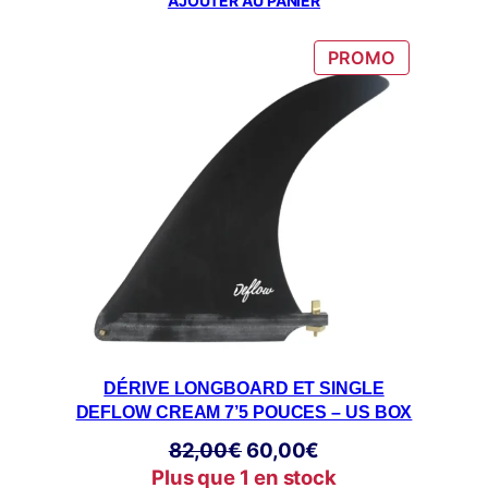
initial
actuel
AJOUTER AU PANIER
était :
est :
89,00€.
62,00€.
PRODUIT
PROMO
EN
PROMOTI
DÉRIVE LONGBOARD ET SINGLE
DEFLOW CREAM 7’5 POUCES – US BOX
Le
Le
82,00
€
60,00
€
prix
prix
Plus que 1 en stock