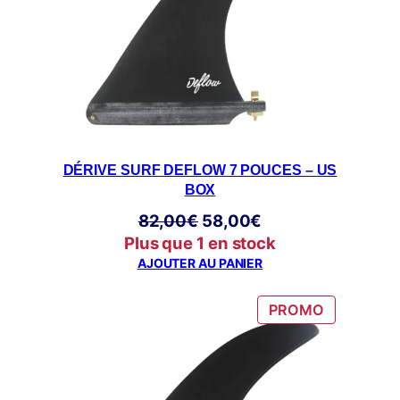
DÉRIVE SURF DEFLOW 7 POUCES – US
BOX
Le
Le
82,00
€
58,00
€
prix
prix
Plus que 1 en stock
initial
actuel
AJOUTER AU PANIER
était :
est :
82,00€.
58,00€.
PRODUIT
PROMO
EN
PROMOTI