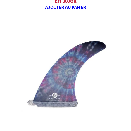
prix
prix
En stock
initial
actuel
AJOUTER AU PANIER
était :
est :
90,00€.
65,00€.