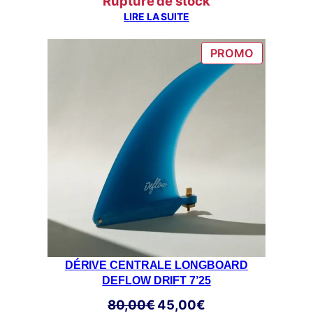
Rupture de stock
LIRE LA SUITE
PRODUIT
PROMO
EN
PROMOTI
DÉRIVE CENTRALE LONGBOARD
DEFLOW DRIFT 7’25
Le
Le
80,00
€
45,00
€