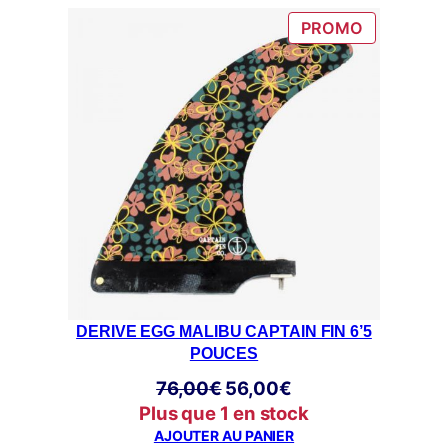
PRODUIT
PROMO
EN
PROMOTI
DERIVE EGG MALIBU CAPTAIN FIN 6’5
POUCES
Le
Le
76,00
€
56,00
€
prix
prix
Plus que 1 en stock
initial
actuel
AJOUTER AU PANIER