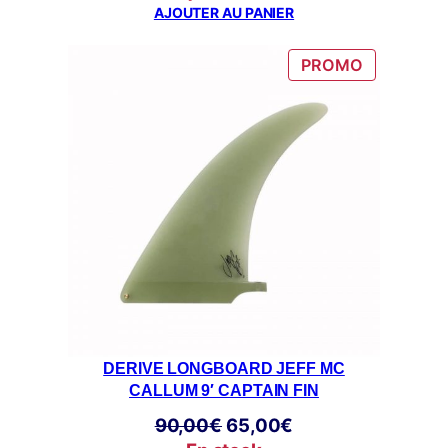
initial
actuel
AJOUTER AU PANIER
était :
est :
82,00€.
60,00€.
PRODUIT
PROMO
EN
PROMOTI
DERIVE LONGBOARD JEFF MC
CALLUM 9′ CAPTAIN FIN
Le
Le
90,00
€
65,00
€