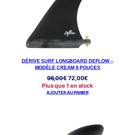
DÉRIVE SURF LONGBOARD DEFLOW –
MODÈLE CREAM 9 POUCES
Le
Le
96,00
€
72,00
€
prix
prix
Plus que 1 en stock
initial
actuel
AJOUTER AU PANIER
était :
est :
96,00€.
72,00€.