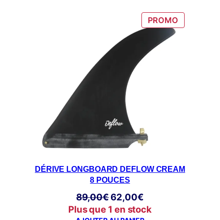
était :
est :
76,00€.
56,00€.
PRODUIT
PROMO
EN
PROMOTI
DÉRIVE LONGBOARD DEFLOW CREAM
8 POUCES
Le
Le
89,00
€
62,00
€
prix
prix
Plus que 1 en stock